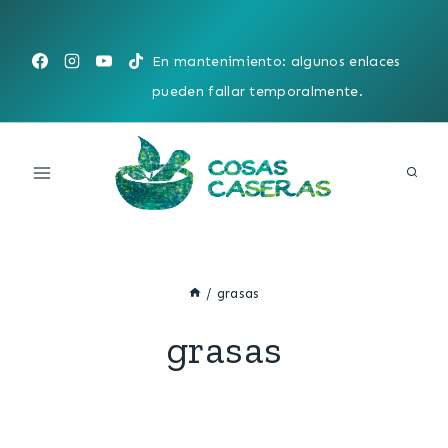
Saltar
al
En mantenimiento: algunos enlaces
contenido
pueden fallar temporalmente.
/
grasas
grasas