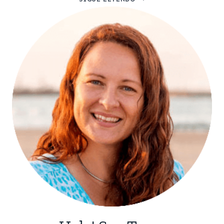
SE
HACE
LA
MANTECA
DE
CERDO
(Y
POR
QUÉ
QUERRÁS
HACERLA)