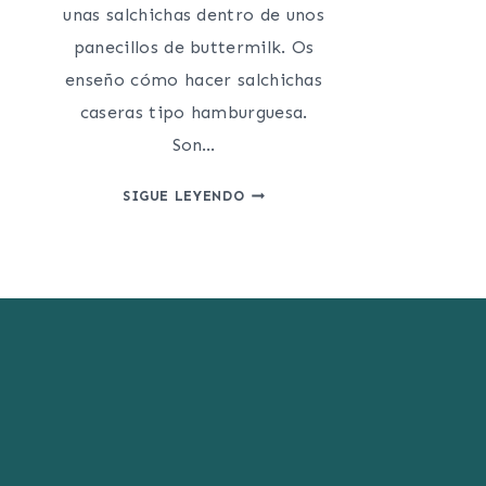
unas salchichas dentro de unos
panecillos de buttermilk. Os
enseño cómo hacer salchichas
caseras tipo hamburguesa.
Son…
CÓMO
SIGUE LEYENDO
HACER
SALCHICHAS
CASERAS
CON
PANECILLOS
DE
BUTTERMILK