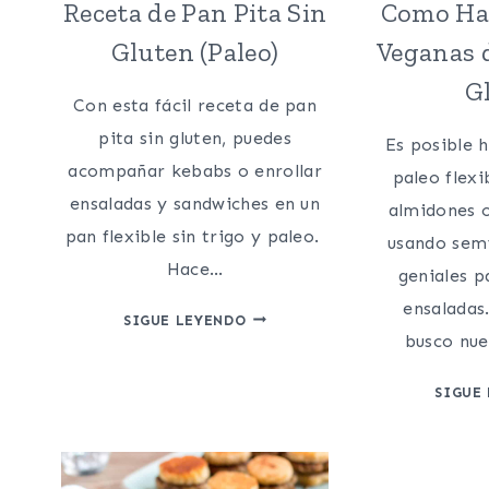
Receta de Pan Pita Sin
Como Hac
Gluten (Paleo)
Veganas d
G
Con esta fácil receta de pan
pita sin gluten, puedes
Es posible h
acompañar kebabs o enrollar
paleo flexi
ensaladas y sandwiches en un
almidones o
pan flexible sin trigo y paleo.
usando semi
Hace…
geniales p
ensaladas
RECETA
SIGUE LEYENDO
busco nu
DE
PAN
SIGUE
PITA
SIN
GLUTEN
(PALEO)