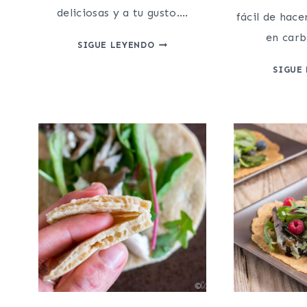
deliciosas y a tu gusto….
fácil de hace
en carb
MASA
SIGUE LEYENDO
DE
SIGUE
PIZZA
FÁCIL
Y
RÁPIDA