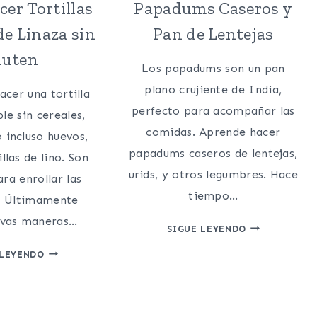
er Tortillas
Papadums Caseros y
e Linaza sin
Pan de Lentejas
luten
Los papadums son un pan
plano crujiente de India,
acer una tortilla
perfecto para acompañar las
ble sin cereales,
comidas. Aprende hacer
 incluso huevos,
papadums caseros de lentejas,
llas de lino. Son
urids, y otros legumbres. Hace
ara enrollar las
tiempo…
. Últimamente
evas maneras…
PAPADUMS
SIGUE LEYENDO
CASEROS
COMO
 LEYENDO
Y
HACER
PAN
TORTILLAS
DE
VEGANAS
LENTEJAS