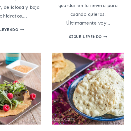
guardar en la nevera para
r, deliciosa y baja
cuando quieras.
ohidratos….
Últimamente voy…
RECETA
 LEYENDO
DE
TORTILLAS
SIGUE LEYENDO
MASA
PALEO
DE
DE
PIZZA
LINAZA
SIN
Y
GLUTEN
HUEVOS
NI
CEREALES