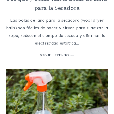
para la Secadora
Las bolas de lana para la secadora (wool dryer
balls) son fáciles de hacer y sirven para suavizar la
ropa, reducen el tiempo de secado y eliminan la
electricidad estática…
POR
SIGUE LEYENDO
QUÉ
Y
COMO
HACER
BOLAS
DE
LANA
PARA
LA