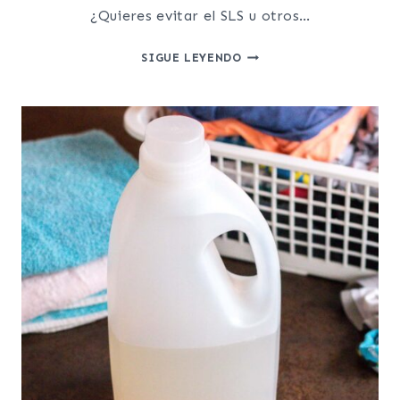
¿Quieres evitar el SLS u otros…
CÓMO
SIGUE LEYENDO
USAR
TENSIOACTIVOS
NATURALES
EN
CHAMPÚS,
GELES
Y
LIMPIADORES
FACIALES