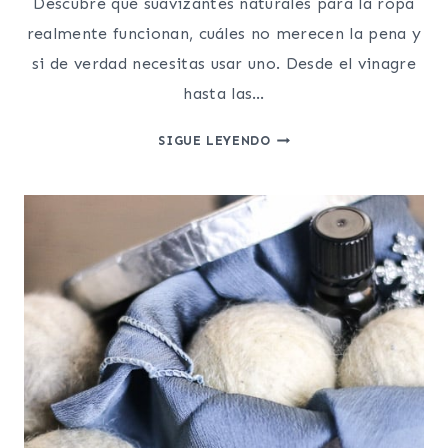
Descubre qué suavizantes naturales para la ropa
realmente funcionan, cuáles no merecen la pena y
si de verdad necesitas usar uno. Desde el vinagre
hasta las…
SUAVIZANTE
SIGUE LEYENDO
NATURAL
PARA
LA
ROPA:
QUÉ
FUNCIONA
(Y
QUÉ
NO)