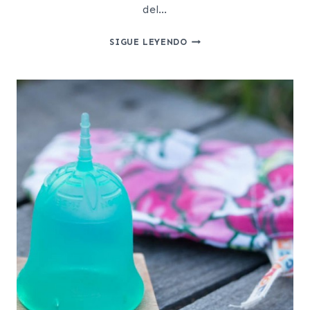
del…
LOS
SIGUE LEYENDO
MEJORES
ACEITES
ESENCIALES
PARA
UN
DESINFECTANTE
CASERO