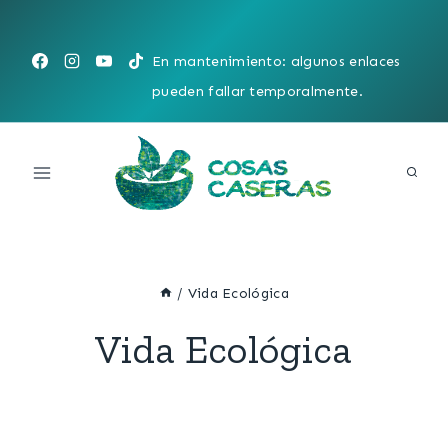
Saltar
al
En mantenimiento: algunos enlaces
contenido
pueden fallar temporalmente.
/
Vida Ecológica
Vida Ecológica