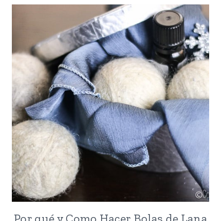
PARA
LA
SECADORA
(CÓMO
HACERLAS
Y
USARLAS)
Por qué y Como Hacer Bolas de Lana