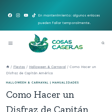
Saltar
al
En mantenimiento: algunos enlaces
contenido
pueden fallar temporalmente.
/
Fiestas
/
Halloween & Carnaval
/
Como Hacer un
Disfraz de Capitán América
HALLOWEEN & CARNAVAL
|
MANUALIDADES
Como Hacer un
Disfraz de Capitán