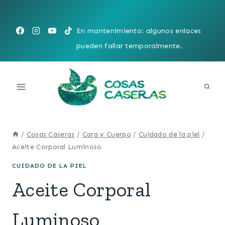
Saltar
al
En mantenimiento: algunos enlaces
contenido
pueden fallar temporalmente.
/
Cosas Caseras
/
Cara y Cuerpo
/
Cuidado de la piel
/
Aceite Corporal Luminoso
CUIDADO DE LA PIEL
Aceite Corporal
Luminoso