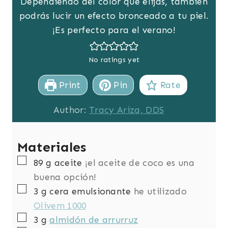
Dependiendo del color que elijas, también
podrás lucir un efecto bronceado a tu piel.
¡Es perfecto para el verano!
No ratings yet
Print
Pin
Rate
Author:
Tracy Ariza, DDS
Materiales
▢
89
g
aceite
¡el aceite de coco es una
buena opción!
▢
3
g
cera emulsionante
he utilizado
Olivem 1000
▢
3
g
almidón de arrurruz