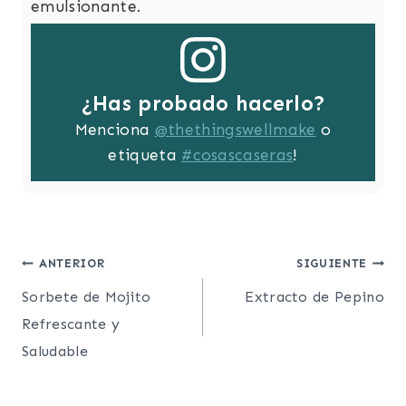
emulsionante.
¿Has probado hacerlo?
Menciona
@thethingswellmake
o
etiqueta
#cosascaseras
!
Post
ANTERIOR
SIGUIENTE
Sorbete de Mojito
Extracto de Pepino
navigation
Refrescante y
Saludable