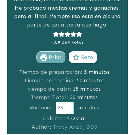
He probado muchas cremas y ganaches,
pero al final, siempre uso esta en alguna
parte de cada tarta que hago.
4.89
de
9
votos
Print
Rate
m
Tiempo de preparación:
5
minutos
m
i
Tiempo de cocción:
10
minutos
m
i
n
tiempo de batir:
15
minutos
m
i
n
u
Tiempo Total:
30
minutos
i
n
u
t
Raciones:
cupcakes
n
u
t
o
Calories:
172
kcal
u
t
o
s
Author:
Tracy Ariza, DDS
t
o
s