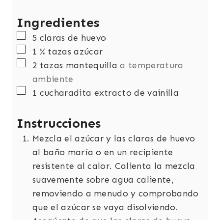
o
s
Ingredientes
s
▢
5
claras de huevo
▢
1 ¼
tazas
azúcar
▢
2
tazas
mantequilla
a temperatura
ambiente
▢
1
cucharadita
extracto de vainilla
Instrucciones
Mezcla el azúcar y las claras de huevo
al baño maría o en un recipiente
resistente al calor. Calienta la mezcla
suavemente sobre agua caliente,
removiendo a menudo y comprobando
que el azúcar se vaya disolviendo.