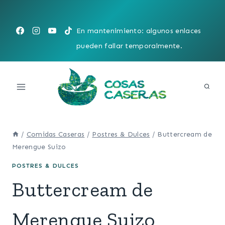
Saltar
al
En mantenimiento: algunos enlaces
contenido
pueden fallar temporalmente.
/
Comidas Caseras
/
Postres & Dulces
/
Buttercream de
Merengue Suizo
POSTRES & DULCES
Buttercream de
Merengue Suizo