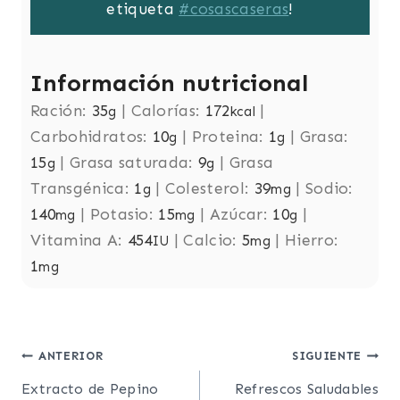
etiqueta
#cosascaseras
!
Información nutricional
Ración:
35
|
Calorías:
172
|
g
kcal
Carbohidratos:
10
|
Proteina:
1
|
Grasa:
g
g
15
|
Grasa saturada:
9
|
Grasa
g
g
Transgénica:
1
|
Colesterol:
39
|
Sodio:
g
mg
140
|
Potasio:
15
|
Azúcar:
10
|
mg
mg
g
Vitamina A:
454
|
Calcio:
5
|
Hierro:
IU
mg
1
mg
Post
ANTERIOR
SIGUIENTE
Extracto de Pepino
Refrescos Saludables