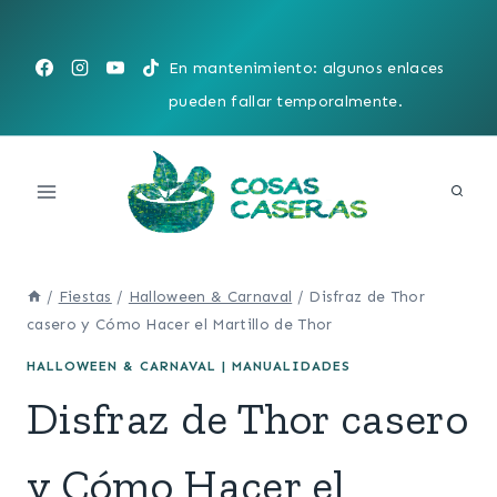
Saltar
al
En mantenimiento: algunos enlaces
contenido
pueden fallar temporalmente.
/
Fiestas
/
Halloween & Carnaval
/
Disfraz de Thor
casero y Cómo Hacer el Martillo de Thor
HALLOWEEN & CARNAVAL
|
MANUALIDADES
Disfraz de Thor casero
y Cómo Hacer el