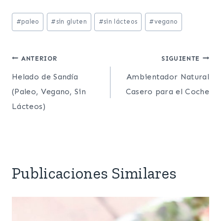
Etiquetas
#
paleo
#
sin gluten
#
sin lácteos
#
vegano
de
la
Post
ANTERIOR
SIGUIENTE
entrada:
Helado de Sandía
Ambientador Natural
navigation
(Paleo, Vegano, Sin
Casero para el Coche
Lácteos)
Publicaciones Similares