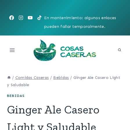
Saltar
al
En mantenimiento: algunos enlaces
contenido
pueden fallar temporalmente.
/
Comidas Caseras
/
Bebidas
/
Ginger Ale Casero Light
y Saludable
BEBIDAS
Ginger Ale Casero
Light y Saludable