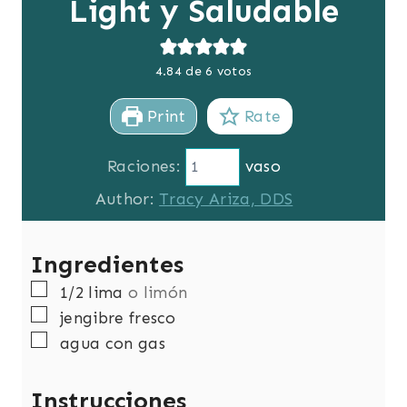
Light y Saludable
4.84
de
6
votos
Print
Rate
Raciones:
vaso
Author:
Tracy Ariza, DDS
Ingredientes
▢
1/2
lima
o limón
▢
jengibre fresco
▢
agua con gas
Instrucciones