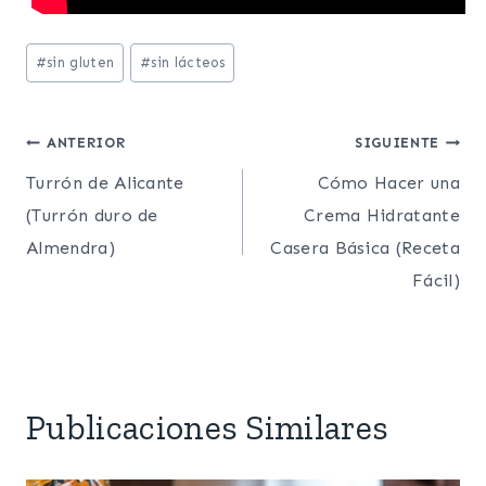
Etiquetas
#
sin gluten
#
sin lácteos
de
la
Post
ANTERIOR
SIGUIENTE
entrada:
Turrón de Alicante
Cómo Hacer una
navigation
(Turrón duro de
Crema Hidratante
Almendra)
Casera Básica (Receta
Fácil)
Publicaciones Similares