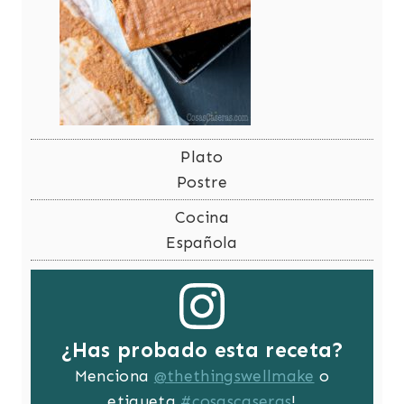
Plato
Postre
Cocina
Española
¿Has probado esta receta?
Menciona
@thethingswellmake
o
etiqueta
#cosascaseras
!