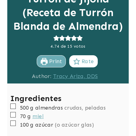
(Receta de Turrón
Blanda de Almendra)
4.74
de
15
votos
Print
Rate
Author:
Tracy Ariza, DDS
Ingredientes
▢
500
g
almendras
crudas, peladas
▢
70
g
miel
▢
100
g
azúcar
(o azúcar glas)