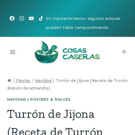
Saltar
al
En mantenimiento: algunos enlaces
contenido
pueden fallar temporalmente.
/
Fiestas
/
Navidad
/
Turrón de Jijona (Receta de Turrón
Blando de Almendra)
NAVIDAD
|
POSTRES & DULCES
Turrón de Jijona
(Receta de Turrón