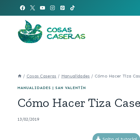
Saltar
al
contenido
/
Cosas Caseras
/
Manualidades
/
Cómo Hacer Tiza Case
MANUALIDADES
|
SAN VALENTÍN
Cómo Hacer Tiza Caser
13/02/2019
Salta al tutorial