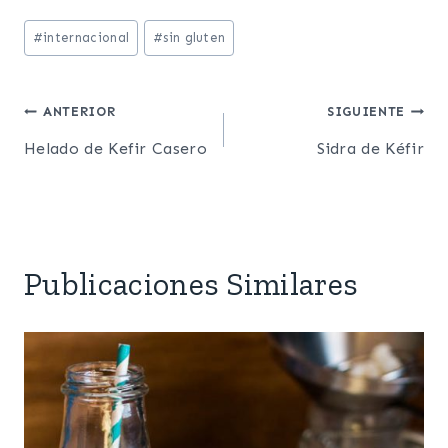
Etiquetas
#
internacional
#
sin gluten
de
la
Post
ANTERIOR
SIGUIENTE
entrada:
Helado de Kefir Casero
Sidra de Kéfir
navigation
Publicaciones Similares