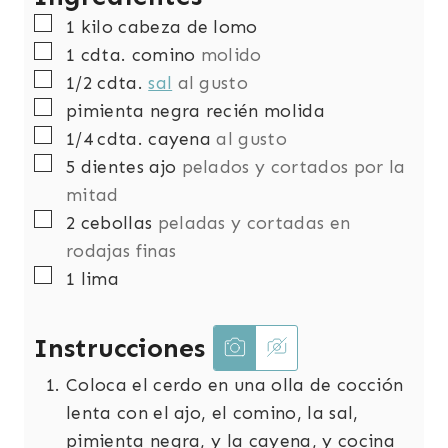
▢
1
kilo
cabeza de lomo
▢
1
cdta.
comino
molido
▢
1/2
cdta.
sal
al gusto
▢
pimienta negra recién molida
▢
1/4
cdta.
cayena
al gusto
▢
5
dientes
ajo
pelados y cortados por la
mitad
▢
2
cebollas
peladas y cortadas en
rodajas finas
▢
1
lima
Instrucciones
Coloca el cerdo en una olla de cocción
lenta con el ajo, el comino, la sal,
pimienta negra, y la cayena, y cocina