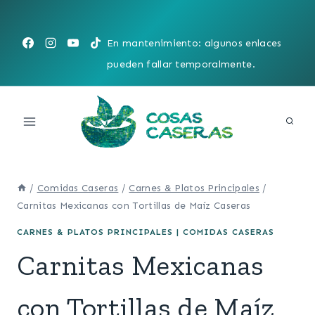
Saltar
al
En mantenimiento: algunos enlaces
contenido
pueden fallar temporalmente.
/
Comidas Caseras
/
Carnes & Platos Principales
/
Carnitas Mexicanas con Tortillas de Maíz Caseras
CARNES & PLATOS PRINCIPALES
|
COMIDAS CASERAS
Carnitas Mexicanas
con Tortillas de Maíz