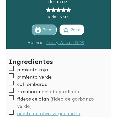
de arroz.
5
de 1 voto
Print
Rate
Author:
Tracy Ariza, DDS
Ingredientes
▢
pimiento rojo
▢
pimiento verde
▢
col lombarda
▢
zanahoria
pelada y rallada
▢
fideos celofán
(fideo de garbanzo
verde)
▢
aceite de oliva virgen extra