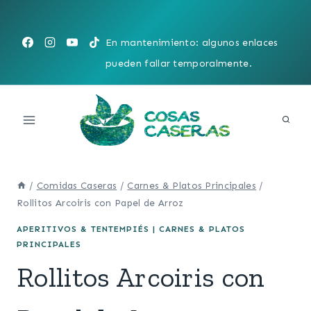
Saltar
al
En mantenimiento: algunos enlaces
contenido
pueden fallar temporalmente.
/
Comidas Caseras
/
Carnes & Platos Principales
/
Rollitos Arcoiris con Papel de Arroz
APERITIVOS & TENTEMPIÉS
|
CARNES & PLATOS
PRINCIPALES
Rollitos Arcoiris con