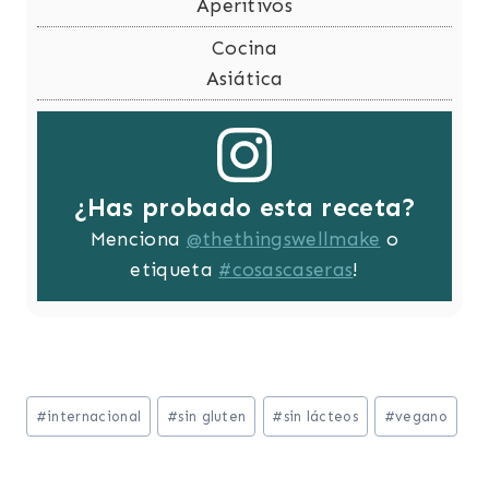
Aperitivos
Cocina
Asiática
¿Has probado esta receta?
Menciona
@thethingswellmake
o
etiqueta
#cosascaseras
!
Etiquetas
#
internacional
#
sin gluten
#
sin lácteos
#
vegano
de
la