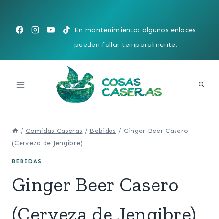
Saltar
al
En mantenimiento: algunos enlaces
contenido
pueden fallar temporalmente.
/
Comidas Caseras
/
Bebidas
/
Ginger Beer Casero
(Cerveza de Jengibre)
BEBIDAS
Ginger Beer Casero
(Cerveza de Jengibre)