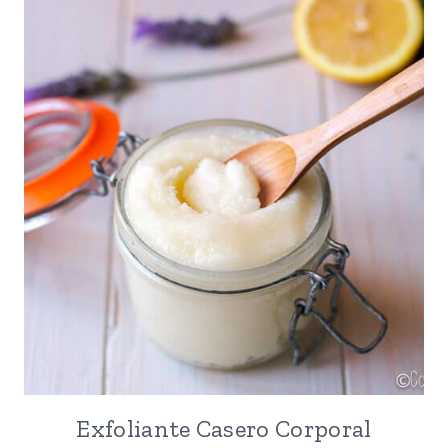
HECHAS
CON
COPOS
DE
NIEVE
DE
PAPEL
Exfoliante Casero Corporal