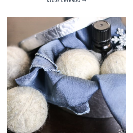
SIGUE LEYENDO
HACER
UNA
CREMA
HIDRATANTE
CASERA
BÁSICA
(RECETA
FÁCIL)