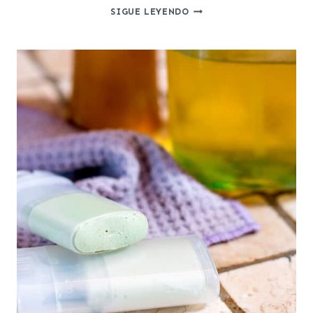
AGUA
SIGUE LEYENDO
MICELAR
CASERA.
¿QUÉ
ES
EL
AGUA
MICELAR?