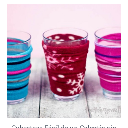
PARA
FOTOGRAFÍAR
ALIMENTOS
1:
TERMINOLOGÍA
Y
SIGNIFICADO
DE
LOS
NÚMEROS
Cubretaza Fácil de un Calcetín sin