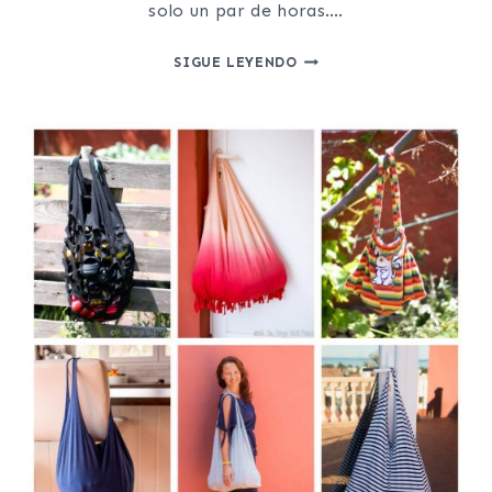
solo un par de horas….
CÓMO
SIGUE LEYENDO
HACER
UNA
CESTA
DE
TRAPILLO