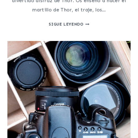
divertido disfraz de Thor. Os eñseño a hacer el
martillo de Thor, el traje, los…
DISFRAZ
SIGUE LEYENDO
DE
THOR
CASERO
Y
CÓMO
HACER
EL
MARTILLO
DE
THOR