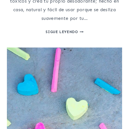
tóxicos y crea tu propio desodorante; hecho en
casa, natural y fácil de usar porque se desliza
suavemente por tu…
DESODORANTE
SIGUE LEYENDO
CASERO
ROLL
ON