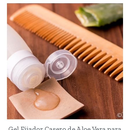
DE
CARBÓN
ACTIVADO
Y
BENTONITA
Gel Fijador Casero de Aloe Vera para