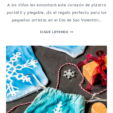
A los niños les encantará este corazón de pizarra
portátil y plegable. ¡Es el regalo perfecto para los
pequeños artistas en el Día de San Valentín!…
CÓMO
SIGUE LEYENDO
HACER
UNA
PIZARRA
PORTATIL
DE
TELA
(EN
FORMA
DE
CORAZÓN)