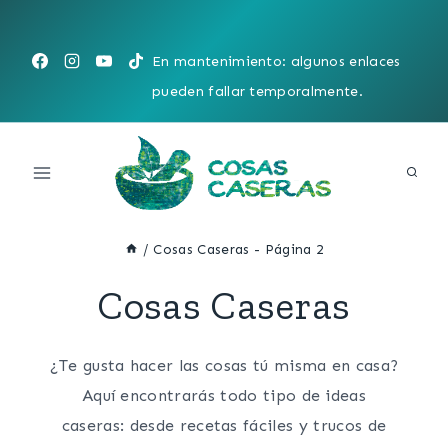
Saltar
al
En mantenimiento: algunos enlaces
contenido
pueden fallar temporalmente.
/
Cosas Caseras
- Página 2
Cosas Caseras
¿Te gusta hacer las cosas tú misma en casa?
Aquí encontrarás todo tipo de ideas
caseras: desde recetas fáciles y trucos de