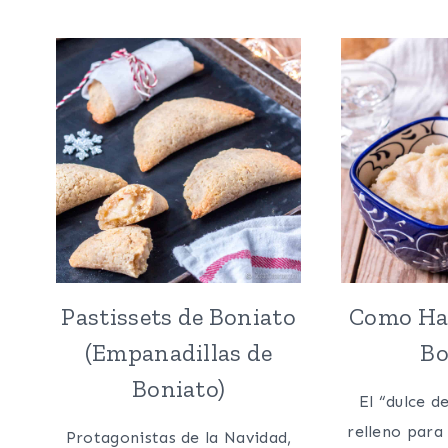
FRUTAS
NATURALES
O
ZUMOS
Pastissets de Boniato
Como Hac
(Empanadillas de
Bo
Boniato)
El “dulce d
relleno para
Protagonistas de la Navidad,