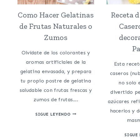
Como Hacer Gelatinas
Receta 
de Frutas Naturales o
Caser
Zumos
decor
Pa
Olvídate de los colorantes y
aromas artificiales de la
Esta rece
gelatina envasada, y prepara
caseros (nub
tu propio postre de gelatina
no solo 
saludable con frutas frescas y
divertido p
zumos de frutas….
azúcares ref
hacerlos y d
COMO
SIGUE LEYENDO
masm
HACER
GELATINAS
SIGUE
DE