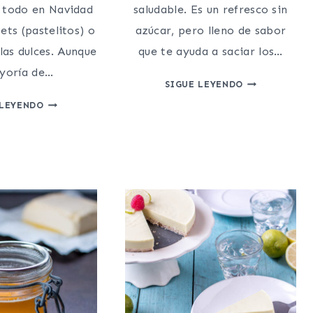
e todo en Navidad
saludable. Es un refresco sin
sets (pastelitos) o
azúcar, pero lleno de sabor
as dulces. Aunque
que te ayuda a saciar los…
yoría de…
GINGER
SIGUE LEYENDO
ALE
COMO
 LEYENDO
CASERO
HACER
LIGHT
DULCE
Y
DE
SALUDABLE
BONIATO