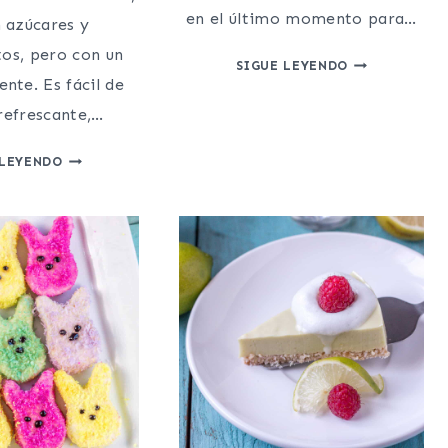
en el último momento para…
 azúcares y
os, pero con un
HELADO
SIGUE LEYENDO
ente. Es fácil de
DE
PIÑA
 refrescante,…
CASERO
SORBETE
(VEGANO,
 LEYENDO
DE
PALEO)
MOJITO
REFRESCANTE
Y
SALUDABLE