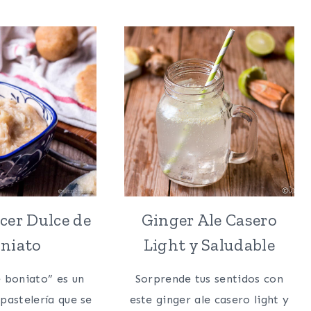
DE
SIN
MASMELOS
HORNO
CASEROS
(PALEO
(NUBES
KEY
DECORADOS
LIME
PARA
PIE)
PASCUA)
er Dulce de
Ginger Ale Casero
niato
Light y Saludable
e boniato” es un
Sorprende tus sentidos con
 pastelería que se
este ginger ale casero light y