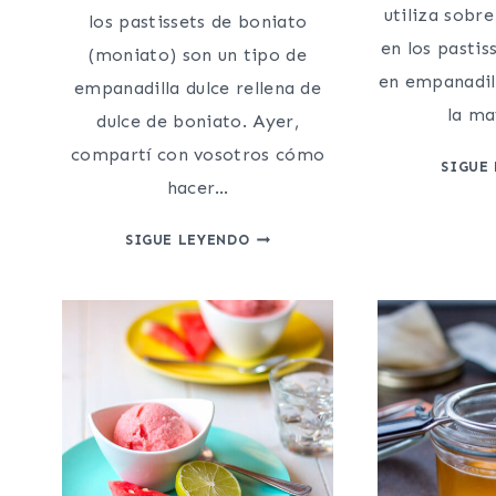
utiliza sobr
los pastissets de boniato
en los pastis
(moniato) son un tipo de
en empanadill
empanadilla dulce rellena de
la ma
dulce de boniato. Ayer,
compartí con vosotros cómo
SIGUE
hacer…
PASTISSETS
SIGUE LEYENDO
DE
BONIATO
(EMPANADILLAS
DE
BONIATO)