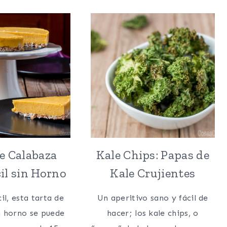
CASERO
LIMA
(MANTEQUILLA
PALEO
CLARIFICADA)
SIN
HORNO
(PALEO
KEY
LIME
PIE)
e Calabaza
Kale Chips: Papas de
il sin Horno
Kale Crujientes
il, esta tarta de
Un aperitivo sano y fácil de
n horno se puede
hacer; los kale chips, o