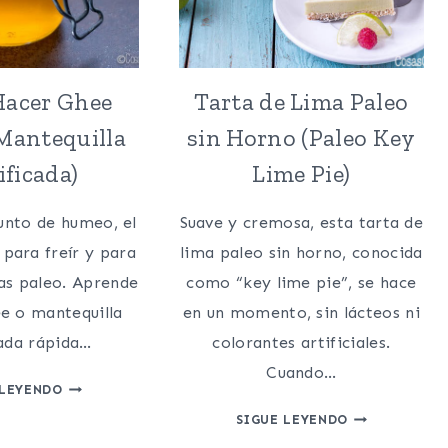
acer Ghee
Tarta de Lima Paleo
Mantequilla
sin Horno (Paleo Key
ificada)
Lime Pie)
unto de humeo, el
Suave y cremosa, esta tarta de
 para freír y para
lima paleo sin horno, conocida
as paleo. Aprende
como “key lime pie”, se hace
e o mantequilla
en un momento, sin lácteos ni
cada rápida…
colorantes artificiales.
Cuando…
COMO
 LEYENDO
HACER
TARTA
SIGUE LEYENDO
GHEE
DE