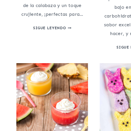
de la calabaza y un toque
bajo en
crujiente, ¡perfectas para…
carbohidrat
sabor excel
“PATATAS
SIGUE LEYENDO
hacer, y
FRITAS”
DE
SIGUE
CALABAZA