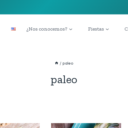
¿Nos conocemos?
Fiestas
C
/
paleo
paleo