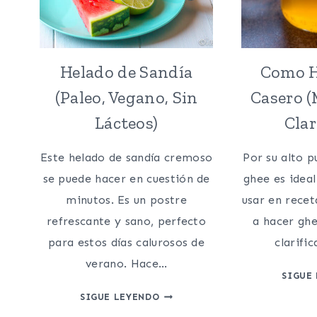
Helado de Sandía
Como H
(Paleo, Vegano, Sin
Casero (
Lácteos)
Clar
Este helado de sandía cremoso
Por su alto p
se puede hacer en cuestión de
ghee es ideal
minutos. Es un postre
usar en recet
refrescante y sano, perfecto
a hacer ghe
para estos días calurosos de
clarifi
verano. Hace…
SIGUE
HELADO
SIGUE LEYENDO
DE