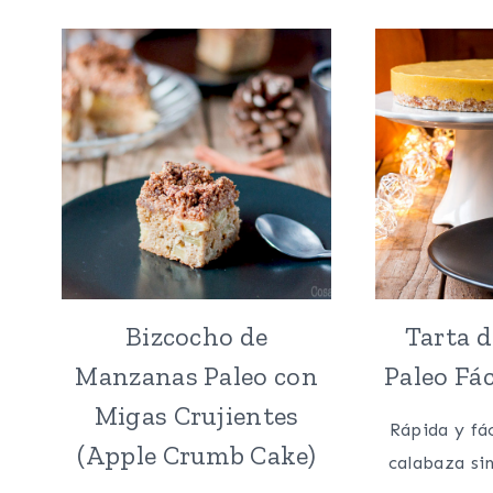
SANDÍA
(PALEO,
VEGANO,
SIN
LÁCTEOS)
Bizcocho de
Tarta d
Manzanas Paleo con
Paleo Fác
Migas Crujientes
Rápida y fác
(Apple Crumb Cake)
calabaza si